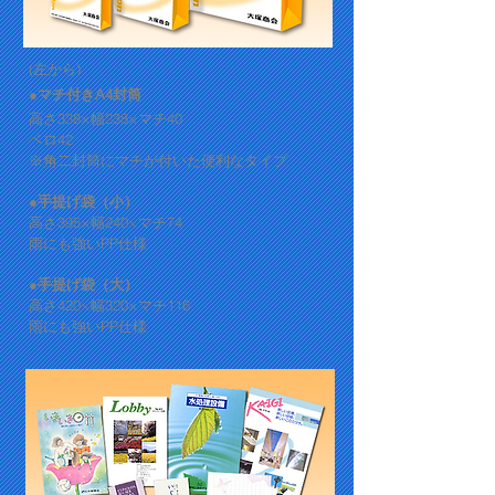
(左から)
●マチ付きA4封筒
高さ338×幅238
×マチ
40
ベロ42
※角二封筒にマチが付いた便利なタイプ
●手提げ袋（小）
高さ395×幅240×マチ74
雨にも強いPP仕様
●手提げ袋（大）
高さ420×幅320×マ
チ116
雨にも強いPP仕様