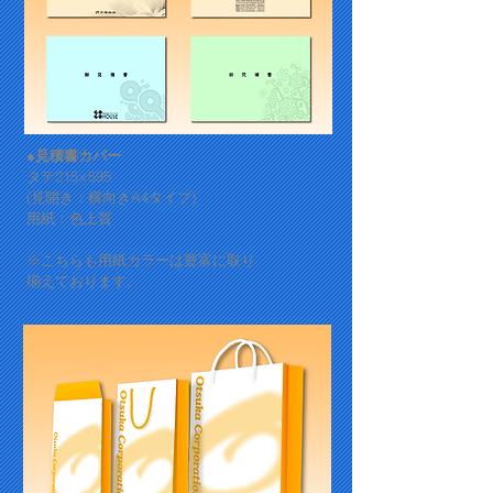
●見積書カバー
タテ215×595
(見開き：横向きA4タイプ)
用紙：色上質
​※こちらも用紙カラーは豊富に取り
揃えております。