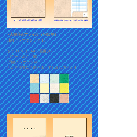
●大塚商会ファイル（A4縦型）
​通称：レザックファイル
タテ307×ヨコ443 (見開き)
ポケット高さ：80
用紙：レザック66
​※
お見積書に名刺を添えてお渡しできます