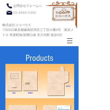
お問合せフォームへ
03-5984-2350
株式会社ココハウス
1760003東京都練馬区羽沢三丁目34番8号 ​東京メ
トロ 有楽町線/副都心線 氷川台駅 徒歩8分
Products