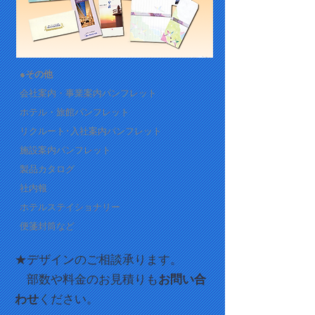
●その他
会社案内・事業案内パンフレット
ホテル・旅館パンフレット
リクルート･入社案内パンフレット
施設案内パンフレット
製品カタログ
社内報
ホテルステイショナリー
便箋封筒など
★デザインのご相談承ります。
部数や料金のお見積りも
お問い合
わせ
ください。